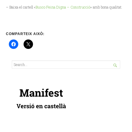
– Baixa el cartell «
Busco Feina Digna – Construcció
» amb bona qualitat.
COMPARTEIX AIXÒ:
SEARCH

Search
FOR...